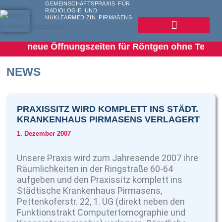
GEMEINSCHAFTSPRAXIS FÜR
Zum
RADIOLOGIE UND
Inhalt
NUKLEARMEDIZIN PIRMASENS
springen
026 neue Öffnungszeiten für Röntgen ohne Termin ++
NEWS
Seite
Seite
Seite
Seite
PRAXISSITZ WIRD KOMPLETT INS STÄDT.
KRANKENHAUS PIRMASENS VERLAGERT
1. Dezember 2007
Unsere Praxis wird zum Jahresende 2007 ihre
Räumlichkeiten in der Ringstraße 60-64
aufgeben und den Praxissitz komplett ins
Städtische Krankenhaus Pirmasens,
Pettenkoferstr. 22, 1. UG (direkt neben den
Funktionstrakt Computertomographie und